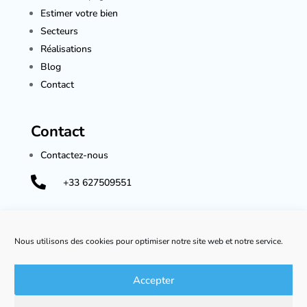
Estimer votre bien
Secteurs
Réalisations
Blog
Contact
Contact
Contactez-nous

+33 627509551

dm@dmsc-int.com
Nous utilisons des cookies pour optimiser notre site web et notre service.
Accepter
Copyright © 2021 DMSC Immobilier | Réalisé avec ❤️ par
ACD-INC